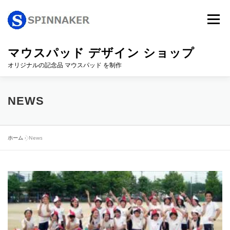
コ
ン
メニュー
テ
ン
ツ
マウスパッド デザイン ショップ
へ
オリジナルの記念品 マウスパッド を制作
ス
キ
ッ
デザインサンプル
サービス
ショップ
プ
NEWS
ご注文メール
お問合せ
CART
MY ACCOUNT
ホーム
»
News
N
e
w