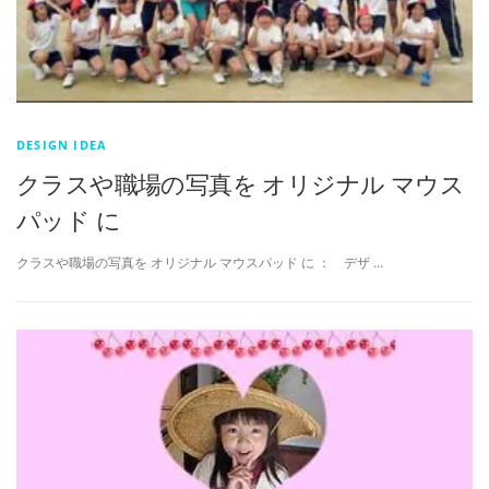
s
DESIGN IDEA
クラスや職場の写真を オリジナル マウス
パッド に
クラスや職場の写真を オリジナル マウスパッド に ： デザ …